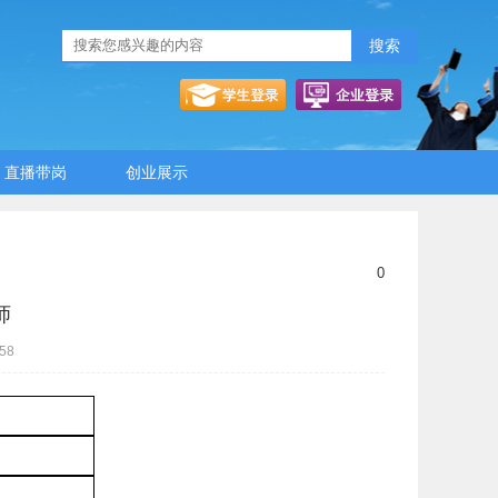
搜索
直播带岗
创业展示
0
师
58